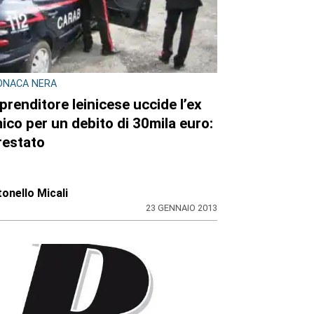
ONACA NERA
prenditore leinicese uccide l’ex
ico per un debito di 30mila euro:
restato
onello Micali
23 GENNAIO 2013