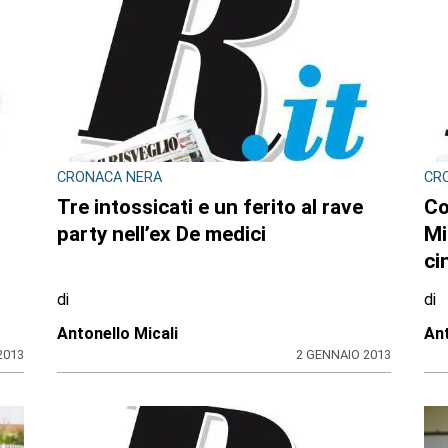
CRONACA NERA
CR
Tre intossicati e un ferito al rave
Co
party nell’ex De medici
Mi
ci
di
di
Antonello Micali
Ant
2013
2 GENNAIO 2013