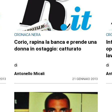
CRONACA NERA
CR
Corio, rapina la banca e prende una
In
donna in ostaggio: catturato
op
la
di
di
Antonello Micali
Ant
2013
21 GENNAIO 2013