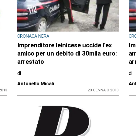
CRONACA NERA
CR
Imprenditore leinicese uccide l’ex
Im
amico per un debito di 30mila euro:
am
arrestato
ar
di
di
Antonello Micali
Ant
2013
23 GENNAIO 2013