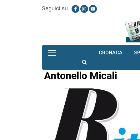
Seguici su
CRONACA
S
Antonello Micali