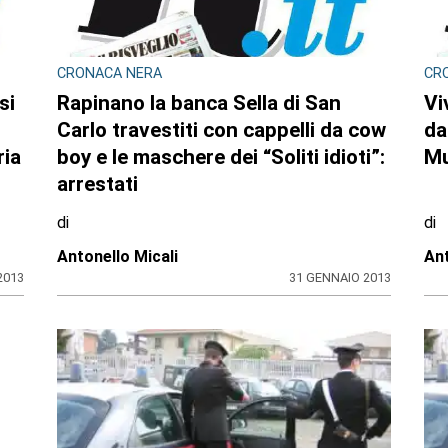
CRONACA NERA
CR
si
Rapinano la banca Sella di San
Vi
Carlo travestiti con cappelli da cow
da
ria
boy e le maschere dei “Soliti idioti”:
M
arrestati
di
di
Antonello Micali
Ant
2013
31 GENNAIO 2013