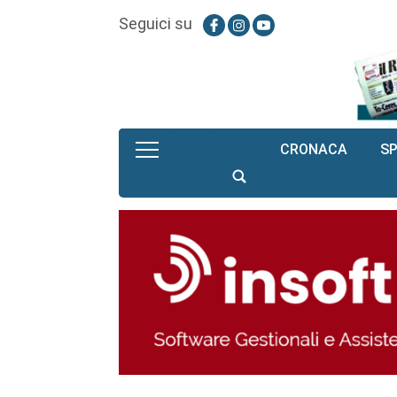
Seguici su
CRONACA
S