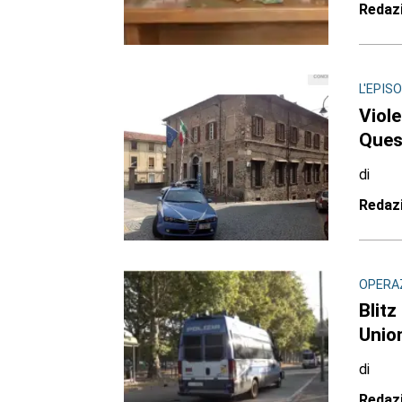
Redaz
L'EPIS
Viole
Ques
di
Redaz
OPERAZ
Blitz
Unio
di
Redaz