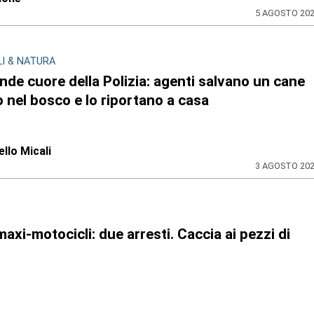
5 AGOSTO 20
I & NATURA
ande cuore della Polizia: agenti salvano un cane
o nel bosco e lo riportano a casa
llo Micali
3 AGOSTO 20
axi-motocicli: due arresti. Caccia ai pezzi di