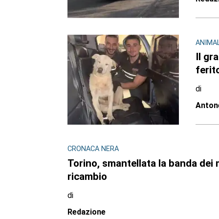
ANIMAL
Il gr
ferit
di
Antone
CRONACA NERA
Torino, smantellata la banda dei m
ricambio
di
Redazione