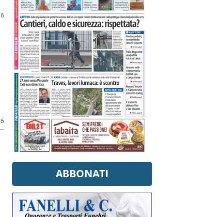
26
26
ABBONATI