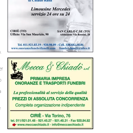
.
e
er
o
a
e