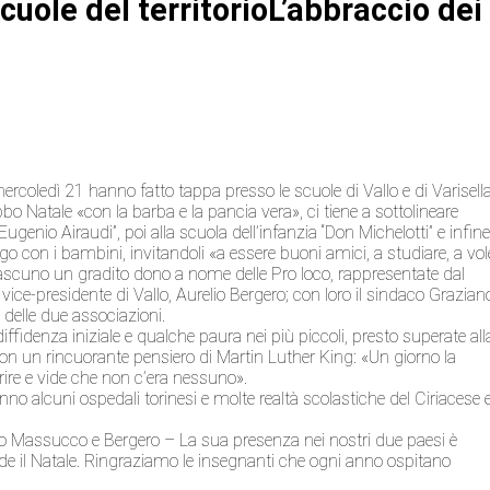
cuole del territorioL’abbraccio dei
ercoledì 21 hanno fatto tappa presso le scuole di Vallo e di Varisella
bbo Natale «con la barba e la pancia vera», ci tiene a sottolineare
ugenio Airaudi”, poi alla scuola dell’infanzia “Don Michelotti” e infin
ngo con i bambini, invitandoli «a essere buoni amici, a studiare, a vol
iascuno un gradito dono a nome delle Pro loco, rappresentate dal
vice-presidente di Vallo, Aurelio Bergero; con loro il sindaco Grazian
 delle due associazioni.
fidenza iniziale e qualche paura nei più piccoli, presto superate all
con un rincuorante pensiero di Martin Luther King: «Un giorno la
prire e vide che non c’era nessuno».
nno alcuni ospedali torinesi e molte realtà scolastiche del Ciriacese 
no Massucco e Bergero – La sua presenza nei nostri due paesi è
de il Natale. Ringraziamo le insegnanti che ogni anno ospitano