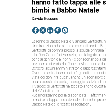
hanno fatto tappa alle s
bimbi a Babbo Natale
Davide Bussone
Le renne di Babbo Natale Giancarlo Sartoretti, m
Una tradizione che si ripete da molti anni. Il Ba
Sartoretti, dapprima presso la scuola primaria “E
alla “Don Cabodi” di Varisella, ha dialogato a lu
bene ai genitori e ai nonni» e consegnando a c
presidente di Varisella, Roberto Massucco e dal 
Bergero, alcuni amministratori e rappresentanti
Ovunque entusiasmo dei più grandi, un po’ di dif
vista dei doni, tra questi, anche un segnalibro 
paura bussò alla porta, il coraggio si alzò ad a
Il viaggio di Sartoretti ha toccato anche quest’a
delle Valli di Lanzo.
«Lo ringraziamo per la disponibilità – afferma
ormai una tappa fissa del calendario che prece
Babbo Natale e le nostre associazioni.