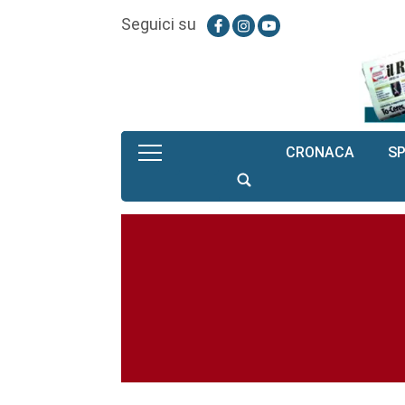
Seguici su
CRONACA
S