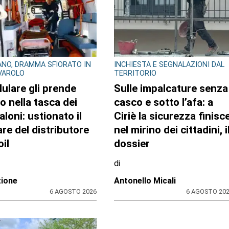
NO, DRAMMA SFIORATO IN
INCHIESTA E SEGNALAZIONI DAL
IVAROLO
TERRITORIO
llulare gli prende
Sulle impalcature senza
o nella tasca dei
casco e sotto l’afa: a
aloni: ustionato il
Ciriè la sicurezza finisc
are del distributore
nel mirino dei cittadini, i
il
dossier
di
ione
Antonello Micali
6 AGOSTO 2026
6 AGOSTO 20