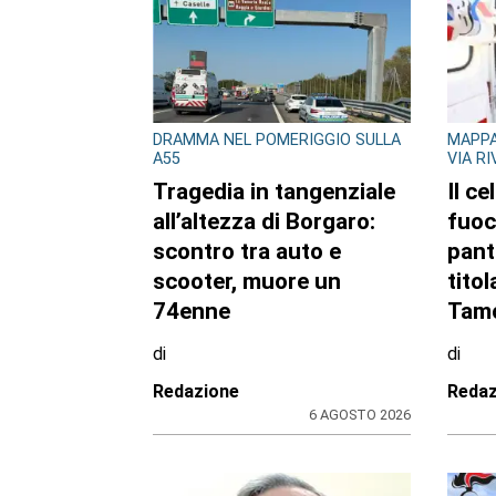
DRAMMA NEL POMERIGGIO SULLA
MAPPA
A55
VIA R
Tragedia in tangenziale
Il ce
all’altezza di Borgaro:
fuoc
scontro tra auto e
pant
scooter, muore un
titol
74enne
Tamo
di
di
Redazione
Redaz
6 AGOSTO 2026