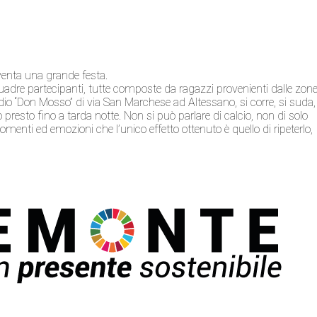
venta una grande festa.
uadre partecipanti, tutte composte da ragazzi provenienti dalle zon
tadio “Don Mosso” di via San Marchese ad Altessano, si corre, si suda,
o presto fino a tarda notte. Non si può parlare di calcio, non di solo
omenti ed emozioni che l’unico effetto ottenuto è quello di ripeterlo,