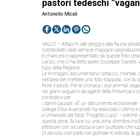
pastori tedeschi “vagant
Antonello Micali
VALLO – Attacchi alle greggi e alla fauna selvati
corroborato dalle sempre maggiori segnalazioni 
è chiaro ed è rappresentato da queste foto straor
Lanzo, che ci ha fatto avere Giuseppe Castelli, 
lupo della Regione.
Le immagini documentano l’attacco, mortale, di 
nell’area per mettere una foto-trappola, con la q
finire il pasto. Per la cronaca i due animali vag
nei giorni seguenti da agenti della Provincia e 
controllo e per
i danni causati. «È un documento eccezionale 
collega Elisa Avanzinelli ha realizzato l’ultimo
e Università dal titolo “Progetto Lupo” – perché,
questa zona, fa luce su una zona d’ombra insita
attribuire con sicurezza a cani piuttosto che lup
(Il servizio completo nel giornale in edicola, la 