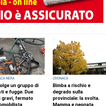
TO AUTORE
ESTA E SEGNALAZIONI DAL
DOPPIO INTERVENTO IN POCHE
TORIO
ORE
e impalcature senza
Drammi sventati a
o e sotto l’afa: a
Cuorgnè e Ciriè: la