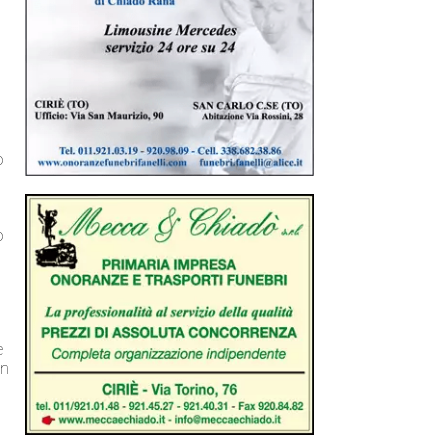
o
o
e
in