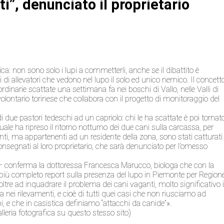
i”, denunciato il proprietario
ca: non sono solo i lupi a commetterli, anche se il dibattito è
di allevatori che vedono nel lupo il solo ed unico nemico. Il concett
dinarie scattate una settimana fa nei boschi di Vallo, nelle Valli di
volontario torinese che collabora con il progetto di monitoraggio del
due pastori tedeschi ad un capriolo: chi le ha scattate è poi tornat
uale ha ripreso il ritorno notturno dei due cani sulla carcassa, per
anti, ma appartenenti ad un residente della zona, sono stati catturati
consegnati al loro proprietario, che sarà denunciato per l’omesso
– conferma la dottoressa Francesca Marucco, biologa che con la
 e più completo report sulla presenza del lupo in Piemonte per Region
 oltre ad inquadrare il problema dei cani vaganti, molto significativo 
 nei rilevamenti, e cioè di tutti quei casi che non riusciamo ad
i, e che in casistica definiamo “attacchi da canide”».
galleria fotografica su questo stesso sito)