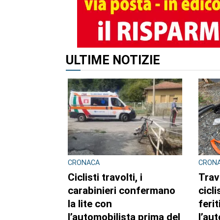
ALTRI ARTICOLI DI QUES
CRONACA NERA
INCHI
TERRI
Travolge un gruppo di
Sull
ciclisti e fugge. Due
casc
feriti gravi, fermato