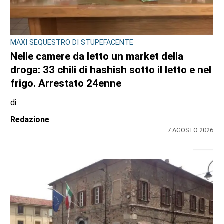
CRONACA
Bimba a rischio e degrado sulla provinciale:
la svolta. Mamma e neonata portate in una
località protetta
di
Redazione
7 AGOSTO 2026