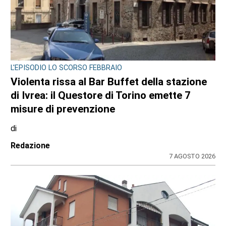
BORGARO TORINESE
Casa della Salute in ritardo sul Pnrr: stop ai
lavori per l’amianto, ditta messa in mora
dal Comune
di
Stefano Tubia
7 AGOSTO 2026