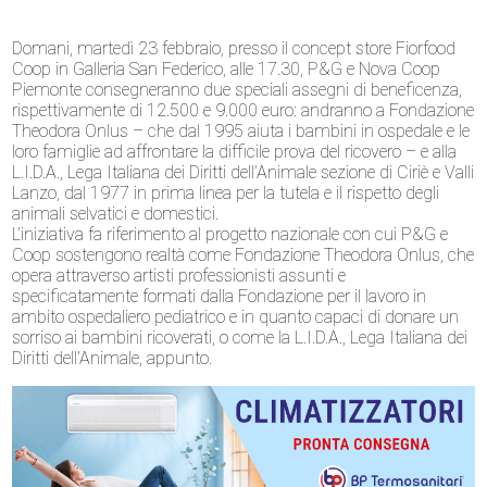
Domani, martedì 23 febbraio, presso il concept store Fiorfood
Coop in Galleria San Federico, alle 17.30, P&G e Nova Coop
Piemonte consegneranno due speciali assegni di beneficenza,
rispettivamente di 12.500 e 9.000 euro: andranno a Fondazione
Theodora Onlus – che dal 1995 aiuta i bambini in ospedale e le
loro famiglie ad affrontare la difficile prova del ricovero – e alla
L.I.D.A., Lega Italiana dei Diritti dell’Animale sezione di Ciriè e Valli
Lanzo, dal 1977 in prima linea per la tutela e il rispetto degli
animali selvatici e domestici.
L’iniziativa fa riferimento al progetto nazionale con cui P&G e
Coop sostengono realtà come Fondazione Theodora Onlus, che
opera attraverso artisti professionisti assunti e
specificatamente formati dalla Fondazione per il lavoro in
ambito ospedaliero pediatrico e in quanto capaci di donare un
sorriso ai bambini ricoverati, o come la L.I.D.A., Lega Italiana dei
Diritti dell’Animale, appunto.