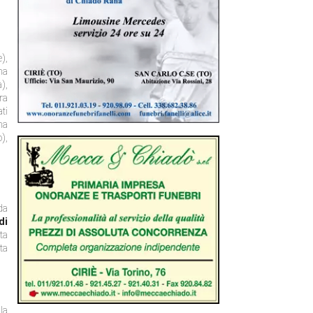
),
na
),
ra
ti
na
),
da
di
ta
ta
la