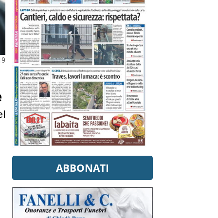
19
e
el
ABBONATI
a