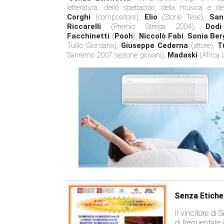
letteratura, dello spettacolo, della musica e de
Corghi
(compositore),
Elio
(Storie Tese),
San
Riccarelli
(Premio Strega 2004),
Dod
Facchinetti
(
Pooh
),
Niccolò Fabi
,
Sonia Be
Tullio Giordana),
Giuseppe Cederna
(attore),
T
Sanremo 2007 sezione giovani),
Madaski
(Africa 
Senza Etiche
Il vincitore di
di frequentare 