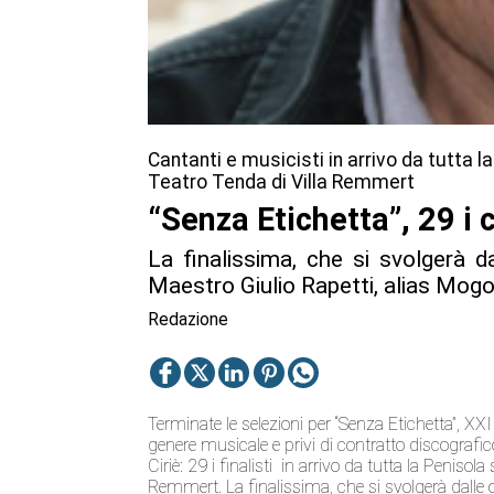
Cantanti e musicisti in arrivo da tutta 
Teatro Tenda di Villa Remmert
“Senza Etichetta”, 29 i c
La finalissima, che si svolgerà da
Maestro Giulio Rapetti, alias Mogo
Redazione
Terminate le selezioni per “Senza Etichetta”, XX
genere musicale e privi di contratto discografi
Ciriè: 29 i finalisti in arrivo da tutta la Penis
Remmert. La finalissima, che si svolgerà dalle 