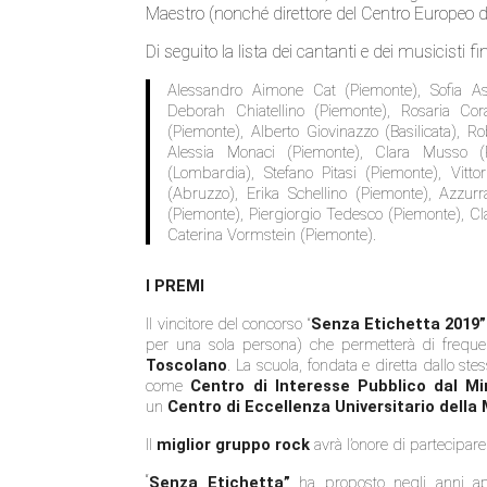
Maestro (nonché direttore del Centro Europeo di
Di seguito la lista dei cantanti e dei musicisti fina
Alessandro Aimone Cat (Piemonte), Sofia Ase
Deborah Chiatellino (Piemonte), Rosaria Co
(Piemonte), Alberto Giovinazzo (Basilicata), Ro
Alessia Monaci (Piemonte), Clara Musso (P
(Lombardia), Stefano Pitasi (Piemonte), Vit
(Abruzzo), Erika Schellino (Piemonte), Azzu
(Piemonte), Piergiorgio Tedesco (Piemonte), Clau
Caterina Vormstein (Piemonte).
I PREMI
Il vincitore del concorso “
Senza
Etichetta
2019”
per una sola persona) che permetterà di freque
Toscolano
. La scuola, fondata e diretta dallo ste
come
Centro di Interesse Pubblico dal Min
un
Centro di Eccellenza Universitario della
Il
miglior gruppo rock
avrà l’onore di partecipare
“
Senza
Etichetta
”
ha proposto negli anni appu