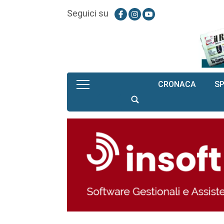
Seguici su
CRONACA
S