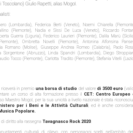
 Toscolano) Giulio Rapetti, alias Mogol.
listi:
ro (Lombardia), Federica Berti (Veneto), Noemi Chiarella (Piemonte
rallino (Piemonte), Nadia e Sissi De Luca (Veneto), Riccardo Fonta
berta Guerra (Liguria), Federico Laurieri (Piemonte), Dalila Marù (Sicilia
iemonte), Ombretta Novelli (Piemonte), Antonina Alfonsina Panse
toria Romano (Molise), Giuseppe Andrea Romeo (Calabria), Paolo Rosa
rra Sorgentone (Abruzzo), Linda Spandri (Lombardia), Diego Stroppia
dio Tocco (Piemonte), Carlotta Tradito (Piemonte), Stefania Vitelli (Lazio
riceverà in premio
una borsa di studio
del valore
di 3500 euro
(vali
ntare un corso di alta formazione presso il
CET: Centro Europeo 
sso Maestro Mogol, per la sua unicità a livello nazionale è stata riconosciu
istero per i Beni e le Attività Culturali
, ed è anche considera
 Musica Popolare.
 di diritto alla rassegna
Tavagnasco Rock 2020
.
ntamenti culturali di rilievo, con personaggi scelti nell’ambito del