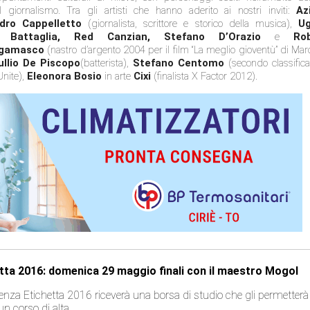
l giornalismo. Tra gli artisti che hanno aderito ai nostri inviti:
Az
dro Cappelletto
(giornalista, scrittore e storico della musica),
U
i Battaglia, Red Canzian, Stefano D’Orazio
e
Ro
rgamasco
(nastro d’argento 2004 per il film “La meglio gioventù” di Mar
ullio De Piscopo
(batterista),
Stefano Centomo
(secondo classifica
Unite),
Eleonora Bosio
in arte
Cixi
(finalista X Factor 2012).
tta 2016: domenica 29 maggio finali con il maestro Mogol
 Senza Etichetta 2016 riceverà una borsa di studio che gli permetterà
un corso di alta…