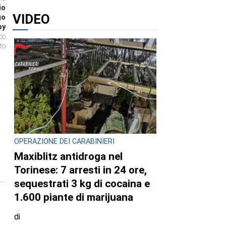
io
VIDEO
go
by
co
to
OPERAZIONE DEI CARABINIERI
Maxiblitz antidroga nel
Torinese: 7 arresti in 24 ore,
sequestrati 3 kg di cocaina e
1.600 piante di marijuana
di