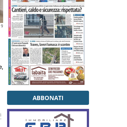
19
e,
ABBONATI
i
”