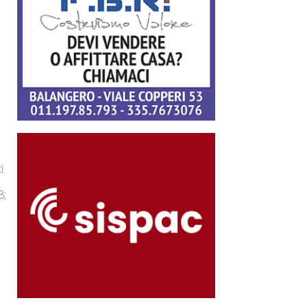
i
3;
e