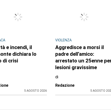
ACA
VIOLENZA
tà e incendi, il
Aggredisce a morsi il
onte dichiara lo
padre dell’amico:
 di crisi
arrestato un 25enne pe
lesioni gravissime
di
ione
Redazione
5 AGOSTO 2026
5 AGOSTO 20