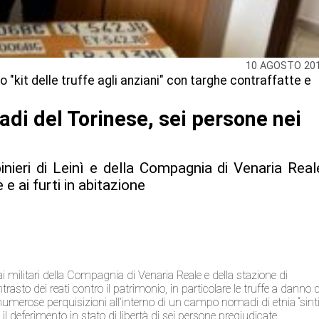
10 AGOSTO 20
co "kit delle truffe agli anziani" con targhe contraffatte e
adi del Torinese, sei persone nei
nieri di Leinì e della Compagnia di Venaria Real
 e ai furti in abitazione
dai militari della Compagnia di Venaria Reale e della stazione di
rasto dei reati contro il patrimonio, in particolare le truffe a danno d
 numerose perquisizioni all’interno di un campo nomadi di etnia “sinti
 deferimento in stato di libertà di sei persone pregiudicate.