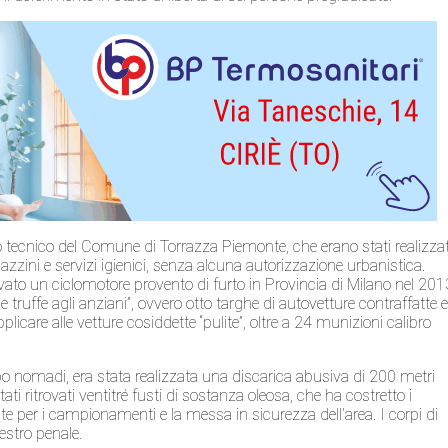
cio tecnico del Comune di Torrazza Piemonte, che erano stati realizzat
azzini e servizi igienici, senza alcuna autorizzazione urbanistica.
ovato
un ciclomotore provento di furto in Provincia di Milano nel 201
le truffe agli anziani”, ovvero otto targhe di autovetture contraffatte 
icare alle vetture cosiddette “pulite”, oltre a 24 munizioni calibro
mpo nomadi, era stata realizzata una discarica abusiva di 200 metri
ati ritrovati ventitré
fusti di sostanza oleosa, che ha costretto i
onte per i campionamenti e la messa in sicurezza dell’area. I corpi di
estro penale.