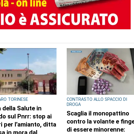
TO AUTORE
ASTO ALLO SPACCIO DI
MAXI SEQUESTRO DI
A
STUPEFACENTE
lia il monopattino
Nelle camere da letto u
ro la volante e finge
market della droga: 33