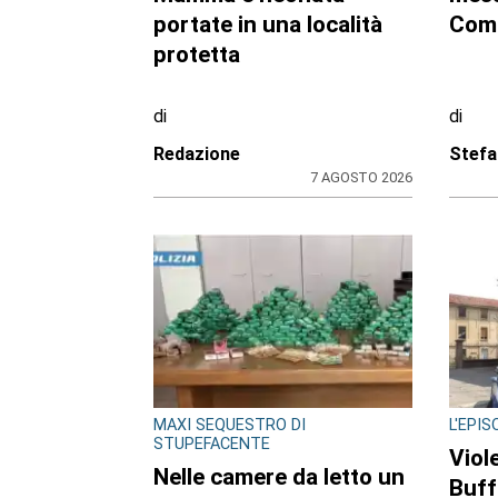
di e
Mamma e neonata
arre
portate in una località
20en
protetta
crac
di
di
Redazione
Redaz
7 AGOSTO 2026
ULTIME NOTIZIE