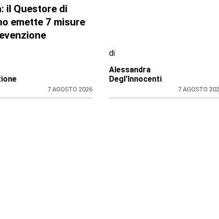
RO TORINESE
CONTRASTO ALLO SPACCIO DI
DROGA
 della Salute in
Scaglia il monopattino
do sul Pnrr: stop ai
contro la volante e fing
i per l’amianto, ditta
di essere minorenne:
a in mora dal
arrestato pusher
une
20enne con 30 dosi di
crack
di
no Tubia
Redazione
7 AGOSTO 2026
7 AGOSTO 20