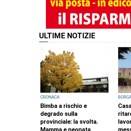
ALTRI ARTICOLI DI QUES
CRONACA
CONTR
DROG
Bimba a rischio e
Scag
degrado sulla
cont
provinciale: la svolta.