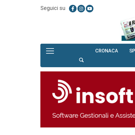
Seguici su
CRONACA
S