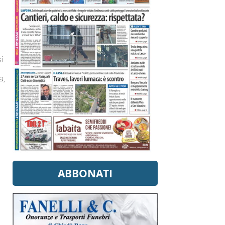
si
a,
ABBONATI