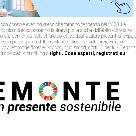
 sposa sposo e evening dress che faranno tendenza nel 2020. Le
rio piemontese potranno ispirarvi per la scelta dell’abito del vostro
o e la domenica nelle sfilate collettive degli ateliers presenti all’expo 
llezza più assoluta delle novità wedding: Tessuti lurex, Fiocco,
 nuvola, Ramage floreale, Spacco, abiti smart, corti . E per lui? Eleganz
 l’impeccabile smoking e
tight . Cosa aspetti, registrati su