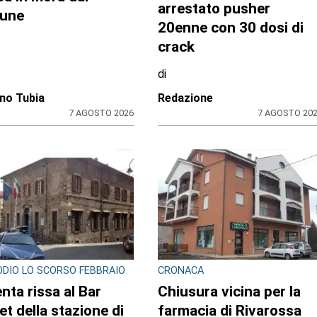
ssere minorenne:
chili di hashish sotto il
stato pusher
letto e nel frigo.
ne con 30 dosi di
Arrestato 24enne
k
di
ione
Redazione
7 AGOSTO 2026
7 AGOSTO 20