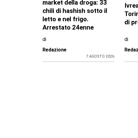
CRONACA
BORGA
Bimba a rischio e
Casa
degrado sulla
ritar
provinciale: la svolta.
lavor
Mamma e neonata
mess
portate in una località
Com
protetta
di
di
Redazione
Stefa
7 AGOSTO 2026