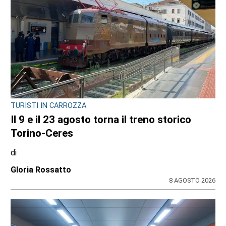
CRONACA
Ciclisti travolti a Lanzo: arrestato per
tentato omicidio il 73enne Giuseppe
Campagna. Spuntano le segnalazioni dei
lettori
di
Redazione
8 AGOSTO 2026