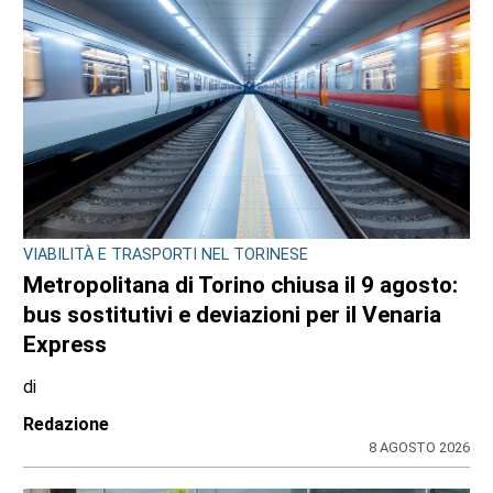
CRONACA
Ciclisti travolti, i carabinieri confermano la
lite con l’automobilista prima del
drammatico fatto: l’uomo si sarebbe
costituito
di