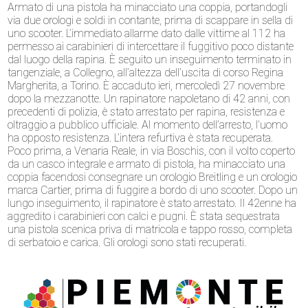
Armato di una pistola ha minacciato una coppia, portandogli
via due orologi e soldi in contante, prima di scappare in sella di
uno scooter. L’immediato allarme dato dalle vittime al 112 ha
permesso ai carabinieri di intercettare il fuggitivo poco distante
dal luogo della rapina. È seguito un inseguimento terminato in
tangenziale, a Collegno, all’altezza dell’uscita di corso Regina
Margherita, a Torino. È accaduto ieri, mercoledì 27 novembre
dopo la mezzanotte. Un rapinatore napoletano di 42 anni, con
precedenti di polizia, è stato arrestato per rapina, resistenza e
oltraggio a pubblico ufficiale. Al momento dell’arresto, l’uomo
ha opposto resistenza. L’intera refurtiva è stata recuperata.
Poco prima, a Venaria Reale, in via Boschis, con il volto coperto
da un casco integrale e armato di pistola, ha minacciato una
coppia facendosi consegnare un orologio Breitling e un orologio
marca Cartier, prima di fuggire a bordo di uno scooter. Dopo un
lungo inseguimento, il rapinatore è stato arrestato. Il 42enne ha
aggredito i carabinieri con calci e pugni. È stata sequestrata
una pistola scenica priva di matricola e tappo rosso, completa
di serbatoio e carica. Gli orologi sono stati recuperati.