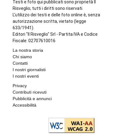
CRONACA NERA
Travolge un gruppo di ciclisti e fugge. Due
feriti gravi, fermato l’automobilista
di
Antonello Micali
8 AGOSTO 2026