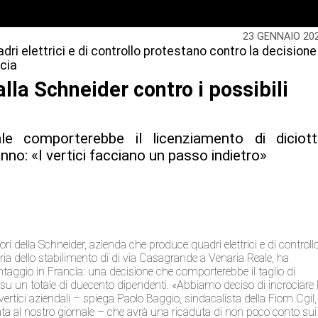
23 GENNAIO 20
dri elettrici e di controllo protestano contro la decisione
ncia
alla Schneider contro i possibili
ale comporterebbe il licenziamento di diciot
anno: «I vertici facciano un passo indietro»
ri della Schneider, azienda che produce quadri elettrici e di controllo
ria dello stabilimento di di via Casagrande a Venaria Reale, ha
ontaggio in Francia: una decisione che comporterebbe il taglio di
e, su un totale di duecento dipendenti. «Abbiamo deciso di incrociare 
vertici aziendali – spiega Paolo Baggio, sindacalista della Fiom Cgil,
ciata al nostro giornale – che avrà una ricaduta di non poco conto sui