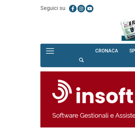
Seguici su
CRONACA
S