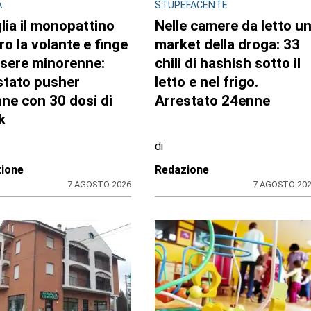
GLIO REGIONALE
EDITORIA E COOPERAZIONE
lazzo Lascaris la
AGCI e FILE: un’alleanza
tra “Romano
per tutelare i giornali
era. Nel regno dei
locali e no profit
 giganti”
zione CRP
31 LUGLIO 2026
31 LUGLIO 20