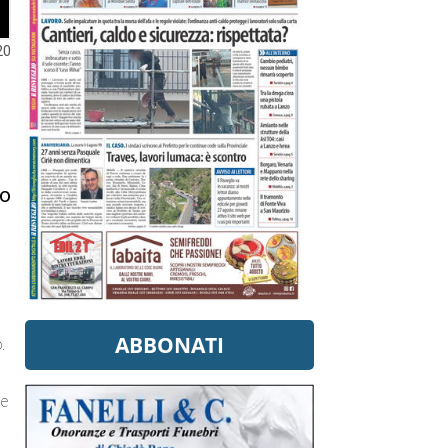
20
to
ABBONATI
.
le