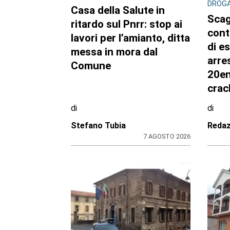
CONSIGLIO REGIONALE
CONSI
Ambiente e conti
A Pa
pubblici al centro
mos
dell’attività questa
Gazz
settimana in Consiglio
fiori
regionale
di
di
Redazione CRP
Reda
31 LUGLIO 2026
ULTIME NOTIZIE