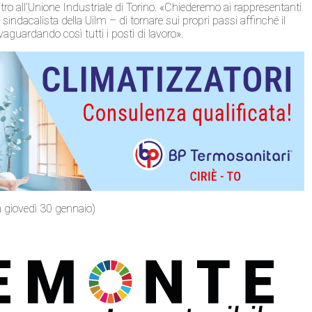
tro all’Unione Industriale di Torino. «Chiederemo ai rappresentanti
indacalista della Uilm – di tornare sui propri passi affinché il
aguardando così tutti i posti di lavoro».
la giovedì 30 gennaio)