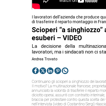
I lavoratori dell'azienda che produce qua
di trasferire il reparto montaggio in Fra
Scioperi “a singhiozzo” 
esuberi – VIDEO
La decisione della multinazion
lavoratori, ma i sindacati non ci st
Andrea Trovato
Continuano gli scioperi a singhiozzo dei lavorato
Il motivo? La multinazionale francese, proprieta
annunciato la volontà di trasferire il reparto m
diciotto operai, assunti con contratto interinal
braccia per protestare contro questa scelta dei 
nell’intervista (video di Costantino Sergi) rilas