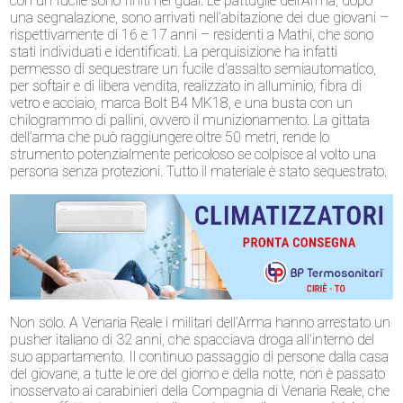
con un fucile sono finiti nei guai. Le pattuglie dell’Arma, dopo
una segnalazione, sono arrivati nell’abitazione dei due giovani –
rispettivamente di 16 e 17 anni – residenti a Mathi, che sono
stati individuati e identificati. La perquisizione ha infatti
permesso di sequestrare un fucile d’assalto semiautomatico,
per softair e di libera vendita, realizzato in alluminio, fibra di
vetro e acciaio, marca Bolt B4 MK18, e una busta con un
chilogrammo di pallini, ovvero il munizionamento. La gittata
dell’arma che può raggiungere oltre 50 metri, rende lo
strumento potenzialmente pericoloso se colpisce al volto una
persona senza protezioni. Tutto il materiale è stato sequestrato.
Non solo. A Venaria Reale i militari dell’Arma hanno arrestato un
pusher italiano di 32 anni, che spacciava droga all’interno del
suo appartamento. Il continuo passaggio di persone dalla casa
del giovane, a tutte le ore del giorno e della notte, non è passato
inosservato ai carabinieri della Compagnia di Venaria Reale, che