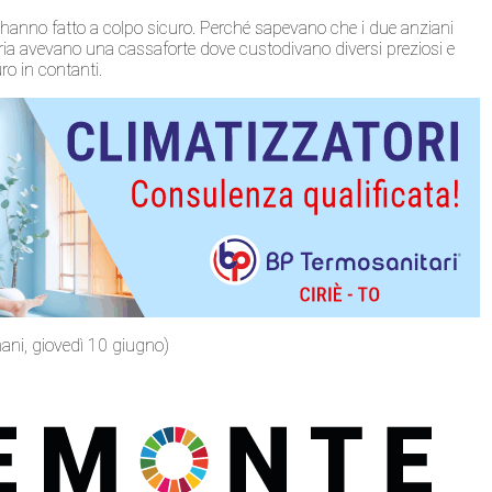
 hanno fatto a colpo sicuro. Perché sapevano che i due anziani
ia avevano una cassaforte dove custodivano diversi preziosi e
o in contanti.
mani, giovedì 10 giugno)