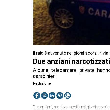
Il raid è avvenuto nei giorni scorsi in v
Due anziani narcotizzati
Alcune telecamere private hanno
carabinieri
Redazione
Due anziani, marito e moglie, nei giorni scorsi so