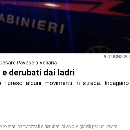
9 GIUGNO 20
ia Cesare Pavese a Venaria
 e derubati dai ladri
 ripreso alcuni movimenti in strada. Indagano
no stati narcotizzati e derubati di soldi e gioielli per un valore