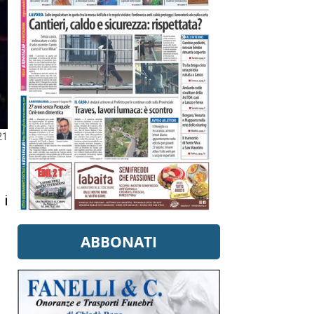
21
 i
ABBONATI