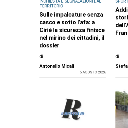
CONSIGLIO REGIONALE
CONSI
Ambiente e conti
A Pa
pubblici al centro
mos
dell’attività questa
Gazz
settimana in Consiglio
fiori
regionale
di
di
Redazione CRP
Reda
31 LUGLIO 2026
ULTIME NOTIZIE