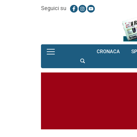
Seguici su
CRONACA
S