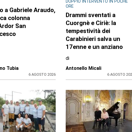
GLIO REGIONALE
EDITORIA E COOPERAZIONE
lazzo Lascaris la
AGCI e FILE: un’alleanza
tra “Romano
per tutelare i giornali
era. Nel regno dei
locali e no profit
 giganti”
zione CRP
31 LUGLIO 2026
31 LUGLIO 20