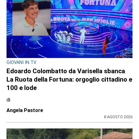
CRONACA
Ciclisti travolti a Lanzo: arrestato per
tentato omicidio il 73enne Giuseppe
Campagna. Spuntano le segnalazioni dei
lettori
di
Redazione
8 AGOSTO 2026