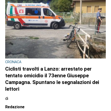
CRONACA
Ciclisti travolti, i carabinieri confermano la
lite con l’automobilista prima del
drammatico fatto: l’uomo si sarebbe
costituito
di