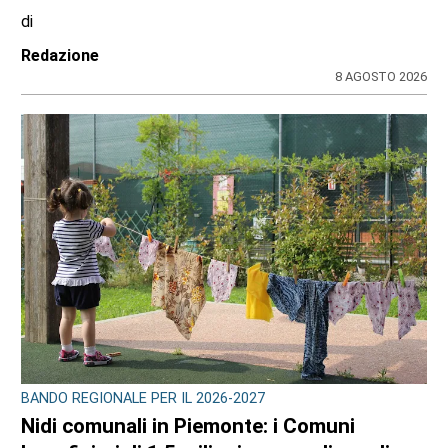
GIOVANI IN TV
Edoardo Colombatto da Varisella sbanca
La Ruota della Fortuna: orgoglio cittadino e
100 e lode
di
Angela Pastore
8 AGOSTO 2026