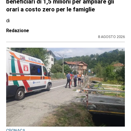
CRONACA
Ciclisti travolti a Lanzo: arrestato per
tentato omicidio il 73enne Giuseppe
Campagna. Spuntano le segnalazioni dei
lettori
di
Redazione
8 AGOSTO 2026