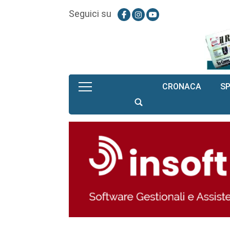
Seguici su
CRONACA
S