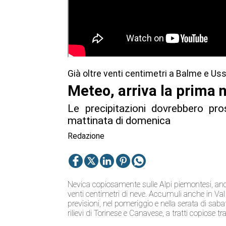
Già oltre venti centimetri a Balme e Us
Meteo, arriva la prima n
Le precipitazioni dovrebbero pro
mattinata di domenica
Redazione
Nevica copiosamente sulle Alpi piemontesi, anche
venti centimetri di neve. Accumuli anche in Va
previsioni, nel pomeriggio e nella serata di sa
rilievi di Torinese e Canavese, a tratti copiose 