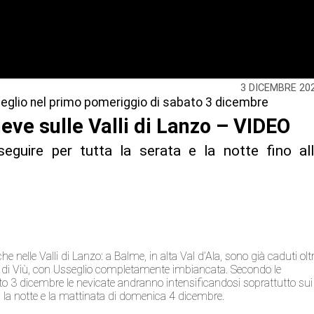
3 DICEMBRE 20
seglio nel primo pomeriggio di sabato 3 dicembre
eve sulle Valli di Lanzo – VIDEO
seguire per tutta la serata e la notte fino al
 nelle Valli di Lanzo: a Balme, in alta Val d’Ala, sono già caduti olt
l di Viù, con Usseglio completamente imbiancata. Secondo le
bato 3 dicembre le nevicate andranno intensificandosi soprattutto sui
tra la notte e la mattinata di domenica 4 dicembre.