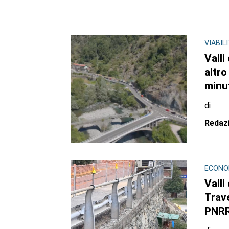
VIABIL
Valli
altro
minu
di
Redaz
ECONO
Valli
Trave
PNR