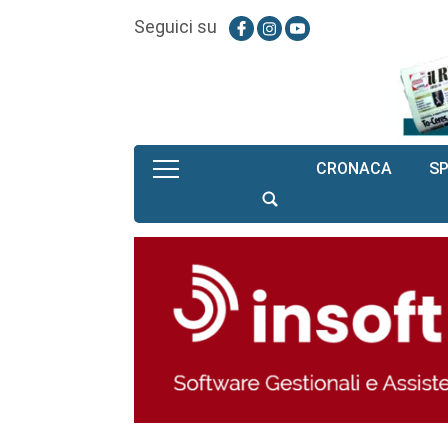
Seguici su
CRONACA
S