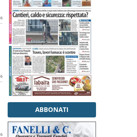
26
26
ABBONATI
26