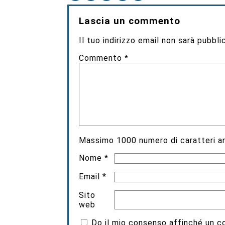
Lascia un commento
Il tuo indirizzo email non sarà pubbli
Commento
*
Massimo
1000
numero di caratteri an
Nome
*
Email
*
Sito
web
Do il mio consenso affinché un coo