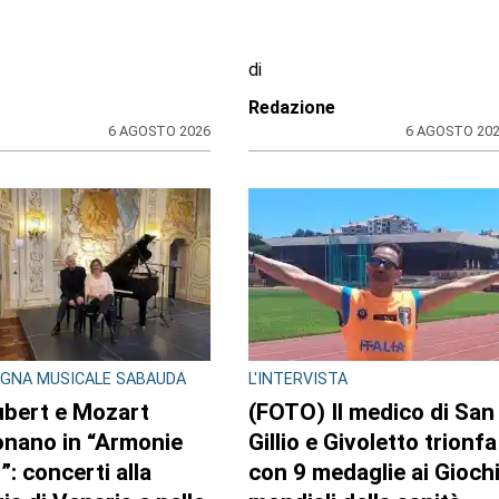
di
Redazione
6 AGOSTO 2026
6 AGOSTO 20
GNA MUSICALE SABAUDA
L'INTERVISTA
bert e Mozart
(FOTO) Il medico di San
onano in “Armonie
Gillio e Givoletto trionfa
”: concerti alla
con 9 medaglie ai Gioch