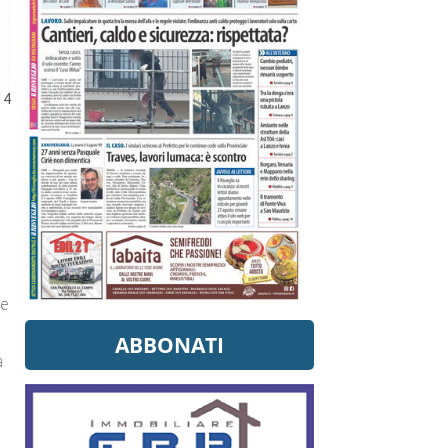
14
ne
ABBONATI
a