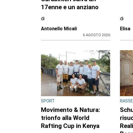
17enne e un anziano
di
di
Antonello Micali
Elisa
6 AGOSTO 2026
SPORT
RASSE
Movimento & Natura:
Schu
trionfo alla World
risu
Rafting Cup in Kenya
Reali